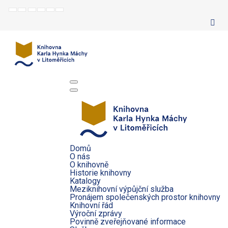
Default
Night
Set
Set
Make
Set
mode
mode
smaller
larger
font
default
font
font
more
font
readable
Domů
O nás
O knihovně
Historie knihovny
Katalogy
Meziknihovní výpůjční služba
Pronájem společenských prostor knihovny
Knihovní řád
Výroční zprávy
Povinně zveřejňované informace