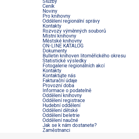
Služby
Ceník
Noviny
Pro knihovny
Oddělení regionální správy
Kontakty
Rozvozy výměnných souborů
Místní knihovny
Městské knihovny
ON-LINE KATALOG
Dokumenty
Bulletin knihoven litoměřického okresu
Statistické výsledky
Fotogalerie regionálních akcí
Kontakty
Kontaktujte nás
Fakturační údaje
Provozní doba
Informace o podatelně
Oddělení knihovny
Oddělení registrace
Hudební oddělení
Oddělení dětské
Oddělení beletrie
Oddělení naučné
Jak se k nám dostanete?
Zaměstnanci