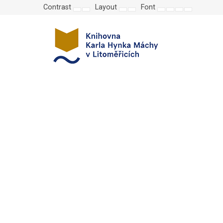
Contrast
Layout
Font
Default
Night
Fixed
Wide
Set
Set
Make
Set
mode
mode
layout
layout
smaller
larger
font
default
font
font
more
font
readable