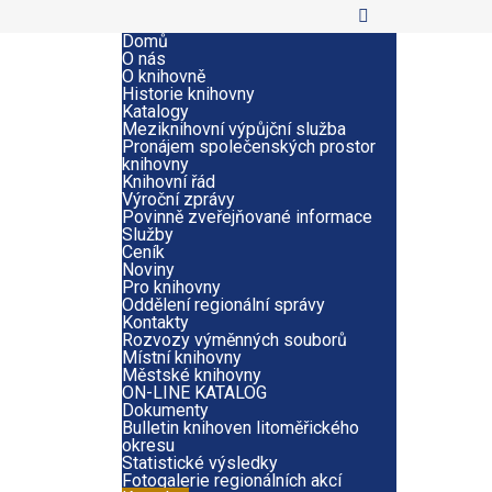
Domů
O nás
O knihovně
Historie knihovny
Katalogy
Meziknihovní výpůjční služba
Pronájem společenských prostor
knihovny
Knihovní řád
Výroční zprávy
Povinně zveřejňované informace
Služby
Ceník
Noviny
Pro knihovny
Oddělení regionální správy
Kontakty
Rozvozy výměnných souborů
Místní knihovny
Městské knihovny
ON-LINE KATALOG
Dokumenty
Bulletin knihoven litoměřického
okresu
Statistické výsledky
Fotogalerie regionálních akcí