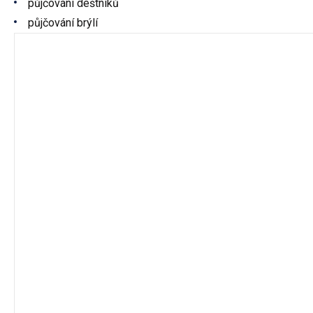
půjčování deštníků
půjčování brýlí