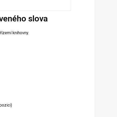
veného slova
přízemí knihovny.
pozici)