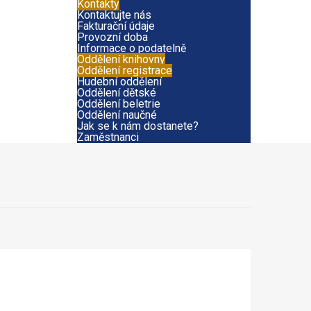
Kontakty
Kontaktujte nás
Fakturační údaje
Provozní doba
Informace o podatelně
Oddělení knihovny
Oddělení registrace
Hudební oddělení
Oddělení dětské
Oddělení beletrie
Oddělení naučné
Jak se k nám dostanete?
Zaměstnanci