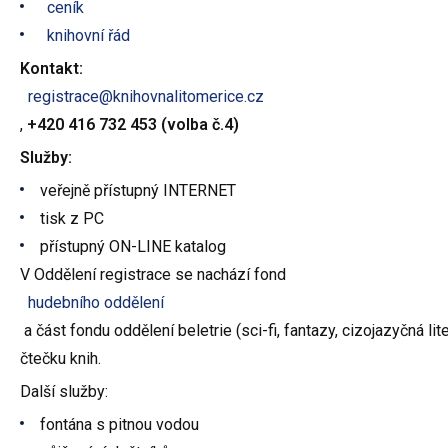
ceník
knihovní řád
Kontakt:
registrace@knihovnalitomerice.cz
,
+420 416 732 453 (volba č.4)
Služby:
veřejně přístupný INTERNET
tisk z PC
přístupný ON-LINE katalog
V Oddělení registrace se nachází fond
hudebního oddělení
a část fondu oddělení beletrie (sci-fi, fantazy, cizojazyčná li
čtečku knih.
Další služby:
fontána s pitnou vodou