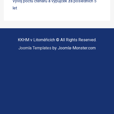
Vývoj počtu čtenářů a výpůjček za posledních 5
let
KKHM v Litoměřicích © All Rights Reserved.
Joomla Templates
by Joomla-Monster.com