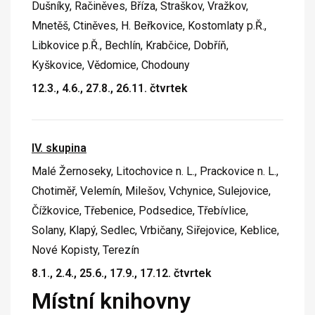
Dušníky, Račiněves, Bříza, Straškov, Vražkov,
Mnetěš, Ctiněves, H. Beřkovice, Kostomlaty p.Ř.,
Libkovice p.Ř., Bechlín, Krabčice, Dobříň,
Kyškovice, Vědomice, Chodouny
12.3., 4.6., 27.8., 26.11. čtvrtek
IV. skupina
Malé Žernoseky, Litochovice n. L., Prackovice n. L.,
Chotiměř, Velemín, Milešov, Vchynice, Sulejovice,
Čížkovice, Třebenice, Podsedice, Třebívlice,
Solany, Klapý, Sedlec, Vrbičany, Siřejovice, Keblice,
Nové Kopisty, Terezín
8.1., 2.4., 25.6., 17.9., 17.12. čtvrtek
Místní knihovny