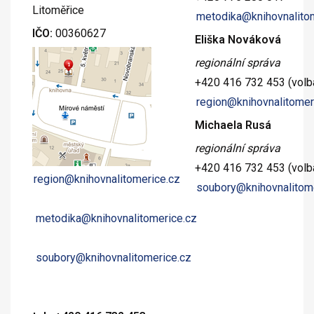
Litoměřice
metodika@knihovnalito
IČO:
00360627
Eliška Nováková
regionální správa
+420 416 732 453 (volba
region@knihovnalitomer
Michaela Rusá
regionální správa
+420 416 732 453 (volba
region@knihovnalitomerice.cz
soubory@knihovnalitom
metodika@knihovnalitomerice.cz
soubory@knihovnalitomerice.cz