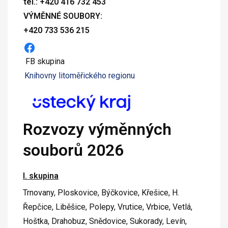
tel.:
+420
416 732 453
VÝMĚNNÉ SOUBORY:
+420
733
536 215
FB skupina
Knihovny litoměřického regionu
Rozvozy výměnných
souborů 2026
I. skupina
Trnovany, Ploskovice, Býčkovice, Křešice, H.
Řepčice, Liběšice, Polepy, Vrutice, Vrbice, Vetlá,
Hoštka, Drahobuz, Snědovice, Sukorady, Levín,