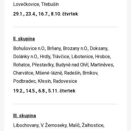
Lovečkovice, Třebušín
29.1., 23.4., 16.7., 8.10. čtvrtek
II. skupina
Bohušovice n.O., Brňany, Brozany n.O., Doksany,
Dolánky n.O., Hrdly, Trávčice, Libotenice, Hrobce,
Rohatce, Přestavlky, Budyně nad Ohří, Martiněves,
Charvátce, Mšené-lázně, Radešín, Brníkov,
Podbradec, Křesín, Radovesice
19.2., 14.5., 6.8., 5.11. čtvrtek
III. skupina
Libochovany, V. Žernoseky, Malíč, Žalhostice,