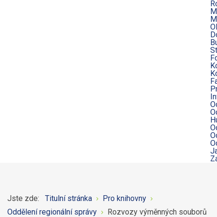
R
M
M
O
D
B
S
Fo
K
K
Fa
P
I
O
O
H
O
O
O
J
Z
Jste zde:
Titulní stránka
Pro knihovny
Oddělení regionální správy
Rozvozy výměnných souborů