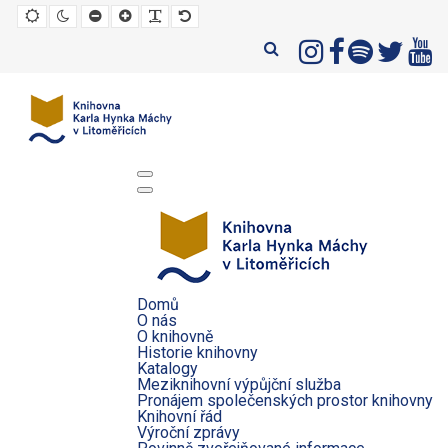
Default
Night
Set
Set
Make
Set
mode
mode
smaller
larger
font
default
font
font
more
font
readable
Domů
O nás
O knihovně
Historie knihovny
Katalogy
Meziknihovní výpůjční služba
Pronájem společenských prostor knihovny
Knihovní řád
Výroční zprávy