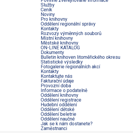
Povinně zveřejňované informace
Služby
Ceník
Noviny
Pro knihovny
Oddělení regionální správy
Kontakty
Rozvozy výměnných souborů
Místní knihovny
Městské knihovny
ON-LINE KATALOG
Dokumenty
Bulletin knihoven litoměřického okresu
Statistické výsledky
Fotogalerie regionálních akcí
Kontakty
Kontaktujte nás
Fakturační údaje
Provozní doba
Informace o podatelně
Oddělení knihovny
Oddělení registrace
Hudební oddělení
Oddělení dětské
Oddělení beletrie
Oddělení naučné
Jak se k nám dostanete?
Zaměstnanci