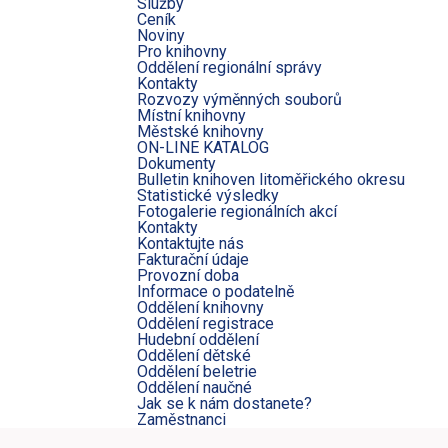
Služby
Ceník
Noviny
Pro knihovny
Oddělení regionální správy
Kontakty
Rozvozy výměnných souborů
Místní knihovny
Městské knihovny
ON-LINE KATALOG
Dokumenty
Bulletin knihoven litoměřického okresu
Statistické výsledky
Fotogalerie regionálních akcí
Kontakty
Kontaktujte nás
Fakturační údaje
Provozní doba
Informace o podatelně
Oddělení knihovny
Oddělení registrace
Hudební oddělení
Oddělení dětské
Oddělení beletrie
Oddělení naučné
Jak se k nám dostanete?
Zaměstnanci