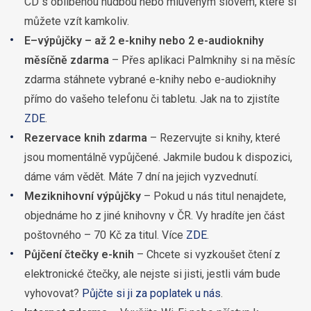
CD s oblíbenou hudbou nebo mluveným slovem, které si
můžete vzít kamkoliv.
E–výpůjčky – až 2 e-knihy nebo 2 e-audioknihy
měsíčně zdarma
– Přes aplikaci Palmknihy si na měsíc
zdarma stáhnete vybrané e-knihy nebo e-audioknihy
přímo do vašeho telefonu či tabletu. Jak na to zjistíte
ZDE
.
Rezervace knih zdarma
– Rezervujte si knihy, které
jsou momentálně vypůjčené. Jakmile budou k dispozici,
dáme vám vědět. Máte 7 dní na jejich vyzvednutí.
Meziknihovní výpůjčky
– Pokud u nás titul nenajdete,
objednáme ho z jiné knihovny v ČR. Vy hradíte jen část
poštovného – 70 Kč za titul. Více
ZDE
.
Půjčení čtečky e-knih
– Chcete si vyzkoušet čtení z
elektronické čtečky, ale nejste si jisti, jestli vám bude
vyhovovat?
Půjčte si ji za poplatek u nás
.