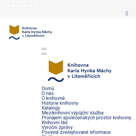
Default
Night
Set
Set
Make
Set
mode
mode
smaller
larger
font
default
font
font
more
font
readable
Domů
O nás
O knihovně
Historie knihovny
Katalogy
Meziknihovní výpůjční služba
Pronájem společenských prostor knihovny
Knihovní řád
Výroční zprávy
Povinně zveřejňované informace