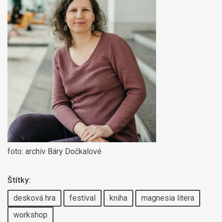
foto: archiv Báry Dočkalové
Štítky:
desková hra
festival
kniha
magnesia litera
workshop