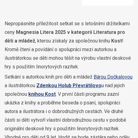
Nepropásněte příležitost setkat se s letošními držitelkami
ceny
Magnesia Litera 2025 v kategorii Literatura pro
děti a mládež
, kterou získaly za společnou knihu
Kost
!
Kromě čtení a povídání o spolupráci mezi autorkou a
ilustrátorkou se děti mohou těšit na výrobu vlastní deskové
hry s použitím linorytových razítek.
Setkání s autorkou knih pro děti a mládež
Bárou Dočkalovou
a ilustrátorkou
Zdenkou Holub Převrátilovo
u
nad jejich
společnou
knihou Kost
. V první části programu zazní
ukázka z knihy a proběhne beseda o psaní, spolupráci
autora a ilustrátora i o dobrodružných cestách. Ve druhé
části si děti vytvoří vlastní dobrodružnou cestu v podobě
originální deskové hry s použitím linorytových razítek.
Vhodné pro děti od 9 let. Hodit se bude zástěra nebo oděv,