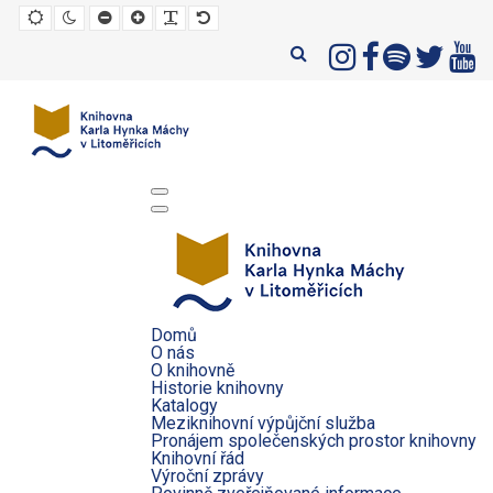
Default
Night
Set
Set
Make
Set
mode
mode
smaller
larger
font
default
font
font
more
font
readable
Domů
O nás
O knihovně
Historie knihovny
Katalogy
Meziknihovní výpůjční služba
Pronájem společenských prostor knihovny
Knihovní řád
Výroční zprávy