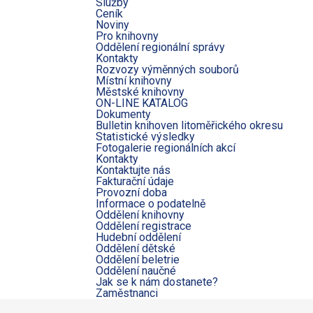
Služby
Ceník
Noviny
Pro knihovny
Oddělení regionální správy
Kontakty
Rozvozy výměnných souborů
Místní knihovny
Městské knihovny
ON-LINE KATALOG
Dokumenty
Bulletin knihoven litoměřického okresu
Statistické výsledky
Fotogalerie regionálních akcí
Kontakty
Kontaktujte nás
Fakturační údaje
Provozní doba
Informace o podatelně
Oddělení knihovny
Oddělení registrace
Hudební oddělení
Oddělení dětské
Oddělení beletrie
Oddělení naučné
Jak se k nám dostanete?
Zaměstnanci