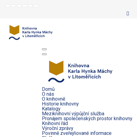
Default
Night
Set
Set
Make
Set
mode
mode
smaller
larger
font
default
font
font
more
font
readable
Domů
O nás
O knihovně
Historie knihovny
Katalogy
Meziknihovní výpůjční služba
Pronájem společenských prostor knihovny
Knihovní řád
Výroční zprávy
Povinně zveřejňované informace