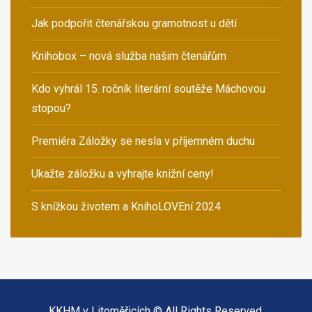
Jak podpořit čtenářskou gramotnost u dětí
Knihobox – nová služba našim čtenářům
Kdo vyhrál 15. ročník literární soutěže Máchovou
stopou?
Premiéra Záložky se nesla v příjemném duchu
Ukažte záložku a vyhrajte knižní ceny!
S knížkou životem a KnihoLOVEní 2024
KKHM v Litoměřicích © All Rights Reserved.