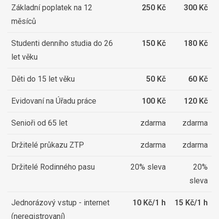
Základní poplatek na 12
250 Kč
300 Kč
měsíců
Studenti denního studia do 26
150 Kč
180 Kč
let věku
Děti do 15 let věku
50 Kč
60 Kč
Evidovaní na Úřadu práce
100 Kč
120 Kč
Senioři od 65 let
zdarma
zdarma
Držitelé průkazu ZTP
zdarma
zdarma
Držitelé Rodinného pasu
20% sleva
20%
sleva
Jednorázový vstup - internet
10 Kč/1 h
15 Kč/1 h
(neregistrovaní)