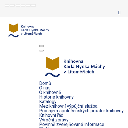
Default
Night
Set
Set
Make
Set
mode
mode
smaller
larger
font
default
font
font
more
font
readable
Domů
O nás
O knihovně
Historie knihovny
Katalogy
Meziknihovní výpůjční služba
Pronájem společenských prostor knihovny
Knihovní řád
Výroční zprávy
Povinně zveřejňované informace