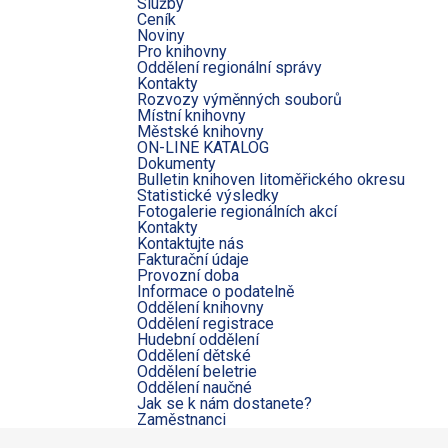
Služby
Ceník
Noviny
Pro knihovny
Oddělení regionální správy
Kontakty
Rozvozy výměnných souborů
Místní knihovny
Městské knihovny
ON-LINE KATALOG
Dokumenty
Bulletin knihoven litoměřického okresu
Statistické výsledky
Fotogalerie regionálních akcí
Kontakty
Kontaktujte nás
Fakturační údaje
Provozní doba
Informace o podatelně
Oddělení knihovny
Oddělení registrace
Hudební oddělení
Oddělení dětské
Oddělení beletrie
Oddělení naučné
Jak se k nám dostanete?
Zaměstnanci